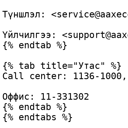
Түншлэл: <service@aaxec
Үйлчилгээ: <support@aax
{% endtab %}

{% tab title="Утас" %}

Call center: 1136-1000,
Оффис: 11-331302

{% endtab %}
