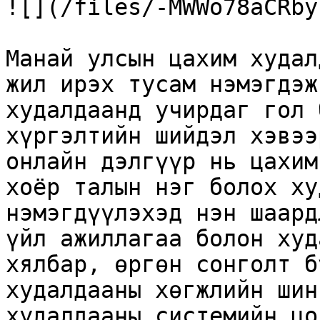
![](/files/-MWWo78aCRby
Манай улсын цахим худал
жил ирэх тусам нэмэгдэж
худалдаанд учирдаг гол 
хүргэлтийн шийдэл хэвээ
онлайн дэлгүүр нь цахим
хоёр талын нэг болох ху
нэмэгдүүлэхэд нэн шаард
үйл ажиллагаа болон худ
хялбар, өргөн сонголт б
худалдааны хөгжлийн шин
худалдааны системийн цо