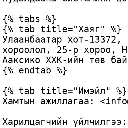
{% tabs %}

{% tab title="Хаяг" %}

Улаанбаатар хот-13372, 
хороолол, 25-р хороо, Н
Ааксико ХХК-ийн төв байр
{% endtab %}

{% tab title="Имэйл" %}

Хамтын ажиллагаа: <info
Харилцагчийн үйлчилгээ: