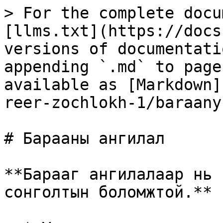
> For the complete docu
[llms.txt](https://docs
versions of documentati
appending `.md` to page
available as [Markdown]
reer-zochlokh-1/baraany
# Барааны ангилал

**Барааг ангилалаар нь 
сонголтын боломжтой.**
