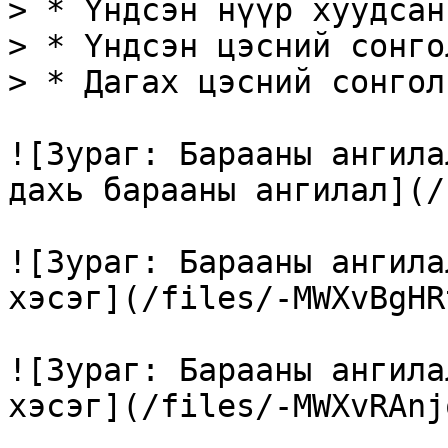
> * Үндсэн нүүр хуудсан
> * Үндсэн цэсний сонго
> * Дагах цэсний сонголт
![Зураг: Барааны ангила
дахь барааны ангилал](/
![Зураг: Барааны ангила
хэсэг](/files/-MWXvBgHR
![Зураг: Барааны ангила
хэсэг](/files/-MWXvRAnj