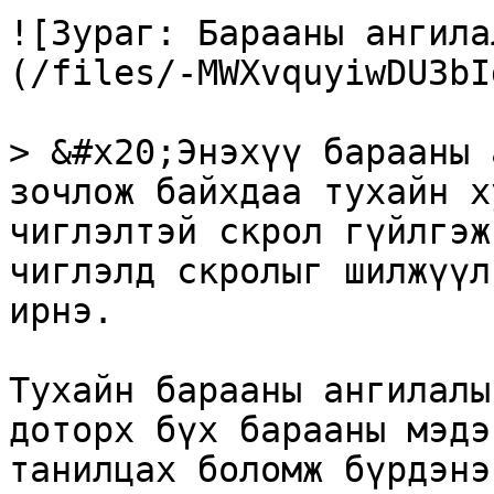
![Зураг: Барааны ангила
(/files/-MWXvquyiwDU3bI
> &#x20;Энэхүү барааны 
зочлож байхдаа тухайн х
чиглэлтэй скрол гүйлгэж
чиглэлд скролыг шилжүүл
ирнэ.

Тухайн барааны ангилалы
доторх бүх барааны мэдэ
танилцах боломж бүрдэнэ.