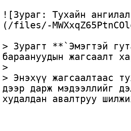
![Зураг: Тухайн ангилал
(/files/-MWXxqZ65PtnCOl
> Зурагт **`Эмэгтэй гут
бараануудын жагсаалт ха
>

> Энэхүү жагсаалтаас ту
дээр дарж мэдээллийг дэ