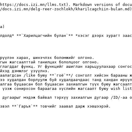
https://docs.izi.mn/llms.txt). Markdown versions of docu
/docs.izi.mn/delg-reer-zochlokh/kharilcagchiin-bulan.md)
a)

лдолд* **`Харилцагчийн булан`** *хэсэг дээрх зурагт заас
рүүлэн харах, шинэчлэх боломжийг олгоно.

гын жагсаалттай танилцах бололцоог олгоно.

глагддаг функц. Уг функцийг ашиглан харьцуулахаар сонгос
йхэд дэмжлэг үзүүлнэ.

аалагдсан /like буюу **`гоё`**/ сонголт хийсэн барааны ж
ээ худалдан борлуулж буй худалдаачдаас танд хандан ирүүл
алгаа буцаасан бол буцаасан захиалгын түүх буюу жагсаалт
 үзэж сонирхсон бараагаа хүслийн жагсаалт буюу wish list
 дугаарыг мэдэж байвал тэрхүү захиалгын дугаар /ID/-аа о