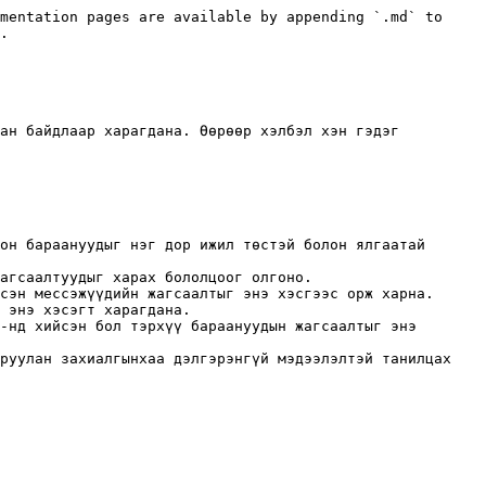
mentation pages are available by appending `.md` to 
.

ан байдлаар харагдана. Өөрөөр хэлбэл хэн гэдэг 
он бараануудыг нэг дор ижил төстэй болон ялгаатай 
агсаалтуудыг харах бололцоог олгоно.

сэн мессэжүүдийн жагсаалтыг энэ хэсгээс орж харна.

 энэ хэсэгт харагдана.

-нд хийсэн бол тэрхүү бараануудын жагсаалтыг энэ 
руулан захиалгынхаа дэлгэрэнгүй мэдээлэлтэй танилцах 