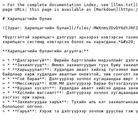
> For the complete documentation index, see [llms.txt](
page URLs; this page is available as [Markdown](https:/
# Харилцагчийн булан

![Зураг: Харилцагчийн булан](/files/-MWXnmvZDvDY6dtJRFZ
*Бүртгэлтэй харилцагч дэлгүүрт эрхээрээ нэвтэрсэн тохио
харилцагч системд нэвтэрсэн болох нь харагдана.*&#x20;

**Харилцагчийн булангийн агуулга:**

> * **Дэлгэрэнгүй**: Өөрийн бүртгэлийн мэдээллийг дэлгэ
> * **Захиалгууд**: Өмнөх захиалгуудын түүх буюу захиал
> * **Харьцуулалт**: Худалдан авалт хийхэд түгээмэл аши
байдлаар харж худалдан авалтын оновчтой, зөв сонголт хи
> * **Гоё бараа**: Дэлгүүрээр зочлох хугацаандаа өөрт т
> * **Мессэжүүд**: ИЗИ.МН дэлгүүрээр бараа бүтээгдэхүүн
> * **Буцаах хүсэлт**: Худалдан авалт хийсэн дараа захи
> * **Хүслийн жагсаалт**: Дэлгүүрээр зочлох хугацаандаа
хэсгээс орж харна.

> * **Захиалгуудаа харъя**: Тухайн аль нэг захиалгынхаа
бололцоог олгоно.
