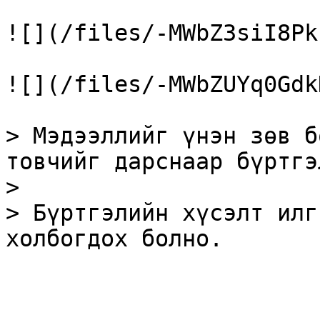
![](/files/-MWbZ3siI8Pk
![](/files/-MWbZUYq0Gdk
> Мэдээллийг үнэн зөв б
товчийг дарснаар бүртгэ
>

> Бүртгэлийн хүсэлт илг