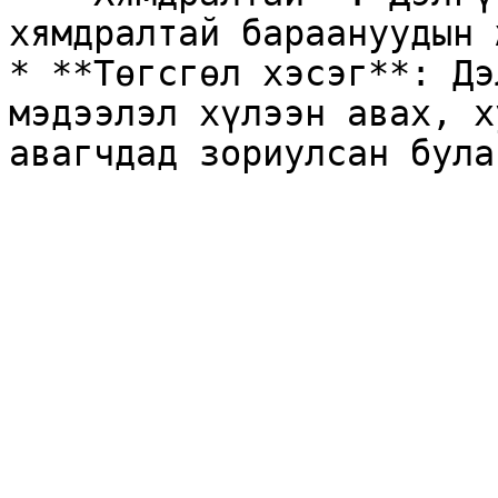
хямдралтай бараануудын 
* **Төгсгөл хэсэг**: Дэ
мэдээлэл хүлээн авах, х