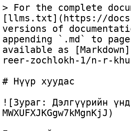
> For the complete docu
[llms.txt](https://docs
versions of documentati
appending `.md` to page
available as [Markdown]
reer-zochlokh-1/n-r-khu
# Нүүр хуудас

![Зураг: Дэлгүүрийн үнд
MWXUFXJKGgw7kMgnKjJ)
