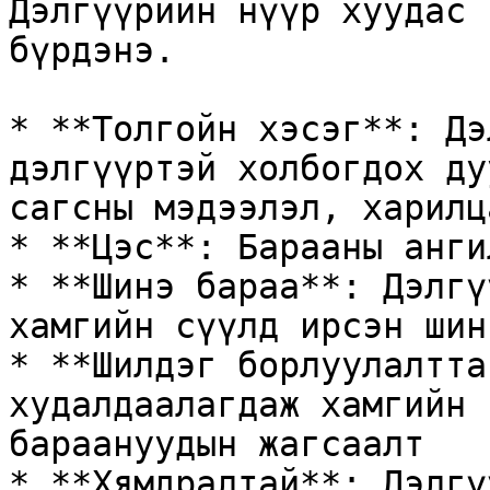
Дэлгүүрийн нүүр хуудас 
бүрдэнэ.

* **Толгойн хэсэг**: Дэ
дэлгүүртэй холбогдох ду
сагсны мэдээлэл, харилц
* **Цэс**: Барааны анги
* **Шинэ бараа**: Дэлгү
хамгийн сүүлд ирсэн шин
* **Шилдэг борлуулалтта
худалдаалагдаж хамгийн 
бараануудын жагсаалт

* **Хямдралтай**: Дэлгү