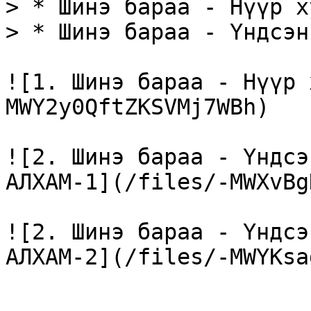
> * Шинэ бараа - Нүүр х
> * Шинэ бараа - Үндсэн
![1. Шинэ бараа - Нүүр 
MWY2y0QftZKSVMj7WBh)

![2. Шинэ бараа - Үндсэ
АЛХАМ-1](/files/-MWXvBg
![2. Шинэ бараа - Үндсэ