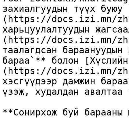
захиалгуудын түүх буюу 
(https://docs.izi.mn/zh
харьцуулалтуудын жагсаа
(https://docs.izi.mn/zh
таалагдсан бараануудын 
бараа`** болон [Хүслийн
(https://docs.izi.mn/zh
хэсгүүдээр дамжин бараа
үзэж, худалдан авалтаа 
**Сонирхож буй барааны 