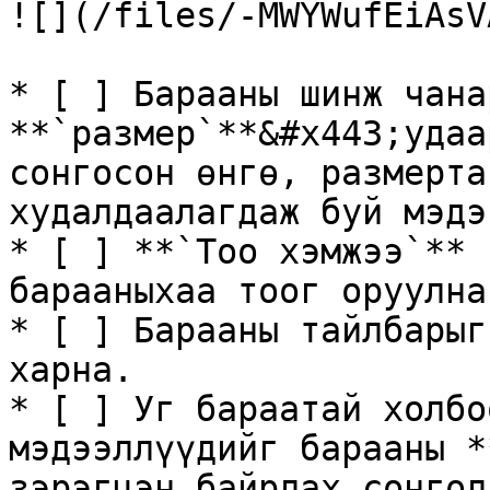
![](/files/-MWYWufEiAsV
* [ ] Барааны шинж чана
**`размер`**&#x443;удаа
сонгосон өнгө, размерта
худалдаалагдаж буй мэдэ
* [ ] **`Тоо хэмжээ`** 
барааныхаа тоог оруулна.
* [ ] Барааны тайлбарыг
харна.

* [ ] Уг бараатай холбо
мэдээллүүдийг барааны *
зэрэгцэн байрлах сонгол