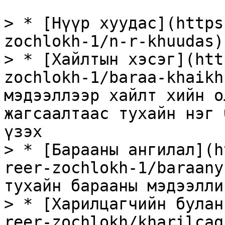
> * [Нүүр хуудас](https
zochlokh-1/n-r-khuudas)
> * [Хайлтын хэсэг](htt
zochlokh-1/baraa-khaikh
мэдээллээр хайлт хийн о
жагсаалтаас тухайн нэг 
үзэх

> * [Барааны ангилал](h
reer-zochlokh-1/baraany
тухайн барааны мэдээлли
> * [Харилцагчийн булан
reer-zochlokh/kharilcag